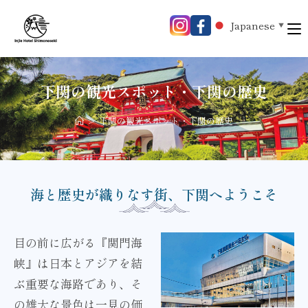
Japanese
▼
下関の観光スポット・下関の歴史
>
下関の観光スポット・下関の歴史
海と歴史が織りなす街、下関へようこそ
目の前に広がる『関門海
峡』は日本とアジアを結
ぶ重要な海路であり、そ
の雄大な景色は一見の価