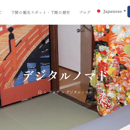
Japanese
▼
て
下関の観光スポット・下関の歴史
ブログ
デジタルノマド
>
ブログ
>
デジタルノマド