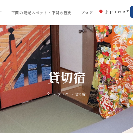
Japanese
▼
て
下関の観光スポット・下関の歴史
ブログ
貸切宿
>
ブログ
>
貸切宿