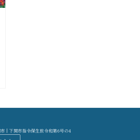
関市 | 下関市指令保生旅令和第6号の4