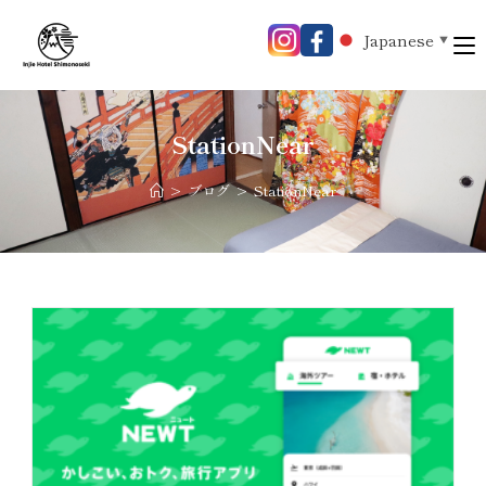
Japanese
▼
StationNear
>
ブログ
>
StationNear